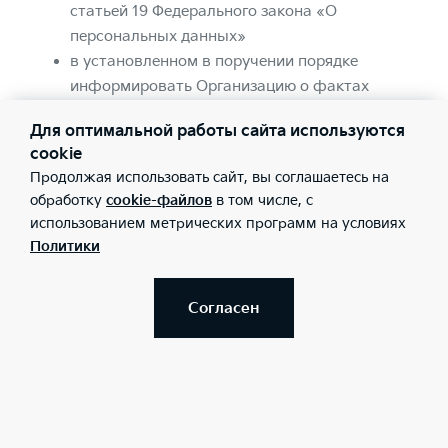
статьей 19 Федерального закона «О
персональных данных»
в установленном в поручении порядке
информировать Организацию о фактах
неправомерной или случайной передачи
Для оптимальной работы сайта используются
(предоставления, распространения, доступа)
cookie
ПДн, повлекшей нарушение прав субъектов
Продолжая использовать сайт, вы соглашаетесь на
персональных данных
обработку
cookie-файлов
в том числе, с
обязательство соблюдать иные условия
использованием метрических программ на условиях
обработки и защиты ПДн, которые были
Политики
указаны/сообщены/согласованы с субъектом
ПДн Организацией. К подобным третьим
Согласен
лицам относятся, в частности, дилерские и
сервисные предприятия Kia в России
(наименования и адреса доступны на сайте
https://www.kia.ru/dealers/
), контрагенты
Организации (включая Организации,
оказывающие услуги колл-центра, услуги