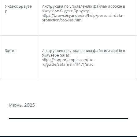
Яндекс.Браузе
Инструкция по управлению файлами cookie в
р
браузере Яндекс.Браузер
https://browser.yandex.ru/help/personal-data-
protection/cookies.html
Safari
Инструкция по управлению файлами cookie в
браузере Safari
https://support.apple.com/ru-
ru/guide/safari/sfri11471/mac
Июнь, 2025