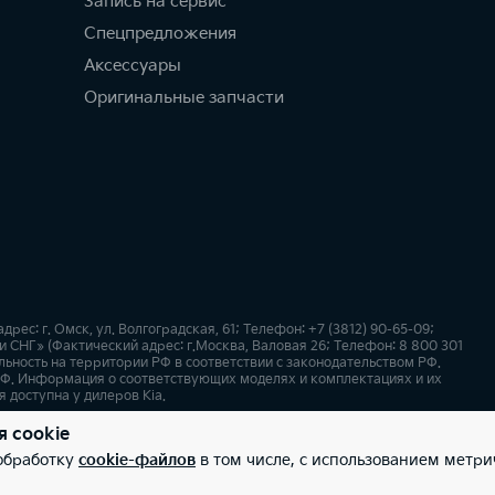
Запись на сервис
Спецпредложения
Аксессуары
Оригинальные запчасти
с: г. Омск, ул. Волгоградская, 61; Телефон: +7 (3812) 90-65-09;
СНГ» (Фактический адрес: г.Москва, Валовая 26; Телефон: 8 800 301
ьность на территории РФ в соответствии с законодательством РФ.
Ф. Информация о соответствующих моделях и комплектациях и их
 доступна у дилеров Kia.
я cookie
х
Карта сайта
 обработку
cookie-файлов
в том числе, с использованием метри