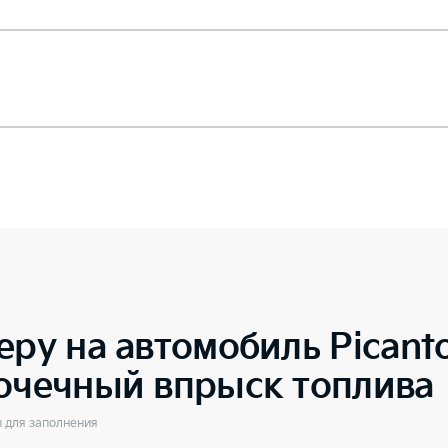
еру на автомобиль
Picant
точечный впрыск топлива
ы для заполнения