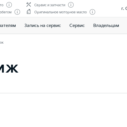
то
Сервис и запчасти
г.
робегом
Оригинальное моторное масло
пателям
Запись на сервис
Сервис
Владельцам
иж
тиж