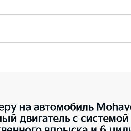
еру на автомобиль
Mohav
ный двигатель с системой
твенного впрыска и 6 ци