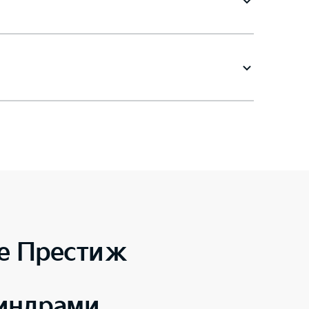
e Престиж
линдрами