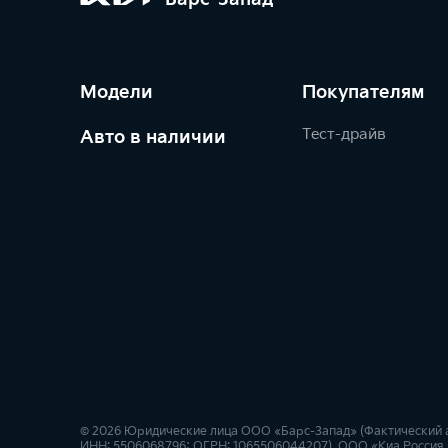
Модели
Покупателям
Тест-драйв
Авто в наличии
© 2026 Юридические лица ООО «Барс-Запад» (Фактический адре
ИНН: 5506068796; ОГРН: 1065506044207), ООО «Киа Россия и 