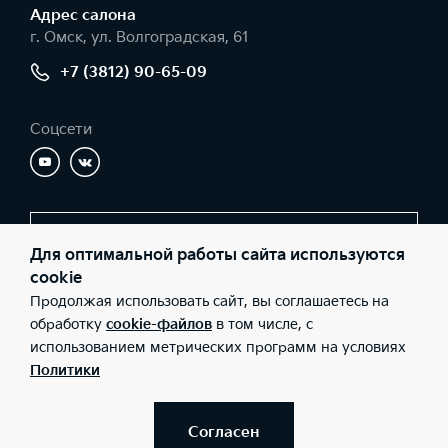
Адрес салонa
г. Омск, ул. Волгоградская, 61
+7 (3812) 90-65-09
Соцсети
Заказать звонок
Для оптимальной работы сайта используются
cookie
Продолжая использовать сайт, вы соглашаетесь на
© 2026 Юридические лица ООО «Барс-Запад» (Фактический
обработку
cookie-файлов
в том числе, с
адрес: г. Омск, ул. Волгоградская, 61; Телефон: +7 (3812) 90-65-
использованием метрических программ на условиях
09; ИНН: 5506068796; ОГРН: 1065506044207), ООО «Киа Россия
и СНГ» (Фактический адрес: г.Москва, Валовая 26; Телефон: 8
Политики
800 301 08 80; ИНН: 7728674093; ОГРН: 5087746291760) ведут
деятельность на территории РФ в соответствии с
законодательством РФ. Реализуемые товары доступны к
получению на территории РФ. Информация о соответствующих
Согласен
моделях и комплектациях и их наличии, ценах, возможных