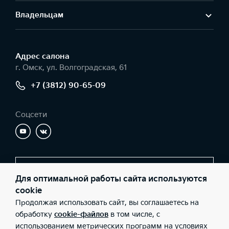
Владельцам
Адрес салонa
г. Омск, ул. Волгоградская, 61
+7 (3812) 90-65-09
Соцсети
Заказать звонок
Для оптимальной работы сайта используются
cookie
Продолжая использовать сайт, вы соглашаетесь на
© 2026 Юридические лица ООО «Барс-Запад» (Фактический
обработку
cookie-файлов
в том числе, с
адрес: г. Омск, ул. Волгоградская, 61; Телефон: +7 (3812) 90-65-
использованием метрических программ на условиях
09; ИНН: 5506068796; ОГРН: 1065506044207), ООО «Киа Россия