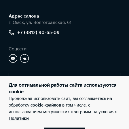
Адрес салонa
г. Омск, ул. Волгоградская, 61
+7 (3812) 90-65-09
Соцсети
Заказать звонок
Для оптимальной работы сайта используются
cookie
Продолжая использовать сайт, вы соглашаетесь на
© 2026 Юридические лица ООО «Барс-Запад» (Фактический
обработку
cookie-файлов
в том числе, с
адрес: г. Омск, ул. Волгоградская, 61; Телефон: +7 (3812) 90-65-
использованием метрических программ на условиях
09; ИНН: 5506068796; ОГРН: 1065506044207), ООО «Киа Россия
и СНГ» (Фактический адрес: г.Москва, Валовая 26; Телефон: 8
Политики
800 301 08 80; ИНН: 7728674093; ОГРН: 5087746291760) ведут
деятельность на территории РФ в соответствии с